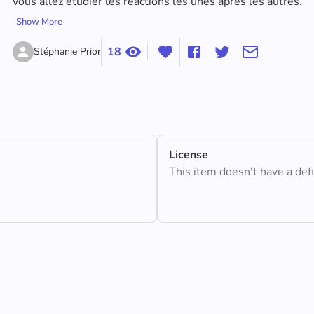
vous allez étudier les réactions les unes après les autres. 
Show More
18
Stéphanie Prior
License
This item doesn't have a def
Simulation mode séquentiel 2