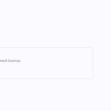
ined license.
Comprendre les réactions et équations associées